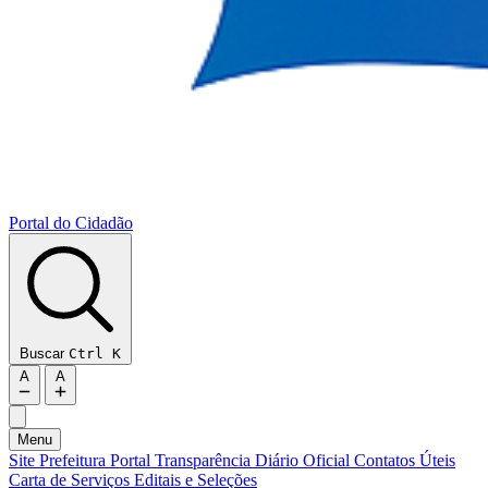
Portal do
Cidadão
Buscar
Ctrl K
A
A
Menu
Site Prefeitura
Portal Transparência
Diário Oficial
Contatos Úteis
Carta de Serviços
Editais e Seleções