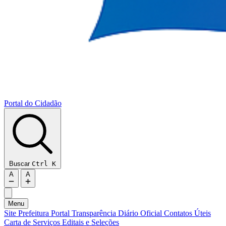
Portal do
Cidadão
Buscar
Ctrl K
A
A
Menu
Site Prefeitura
Portal Transparência
Diário Oficial
Contatos Úteis
Carta de Serviços
Editais e Seleções